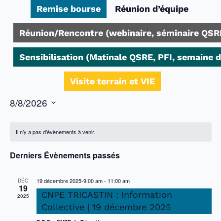
Remise bourse
Réunion d’équipe
Réunion/Rencontre (webinaire, séminaire QSR
Sensibilisation (Matinale QSRE, PFI, semaine 
Visite terrain et VIE
8/8/2026
Sélectionnez
une
date.
Il n’y a pas d’évènements à venir.
Derniers Évènements passés
19 décembre 2025-9:00 am
-
11:00 am
DÉC
19
CNPE TRICASTIN : Information
2025
Collective | 19 décembre 2025