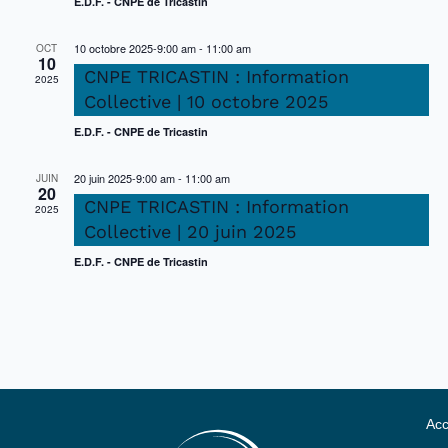
E.D.F. - CNPE de Tricastin
10 octobre 2025-9:00 am
-
11:00 am
OCT
10
CNPE TRICASTIN : Information
2025
Collective | 10 octobre 2025
E.D.F. - CNPE de Tricastin
20 juin 2025-9:00 am
-
11:00 am
JUIN
20
CNPE TRICASTIN : Information
2025
Collective | 20 juin 2025
E.D.F. - CNPE de Tricastin
Acc