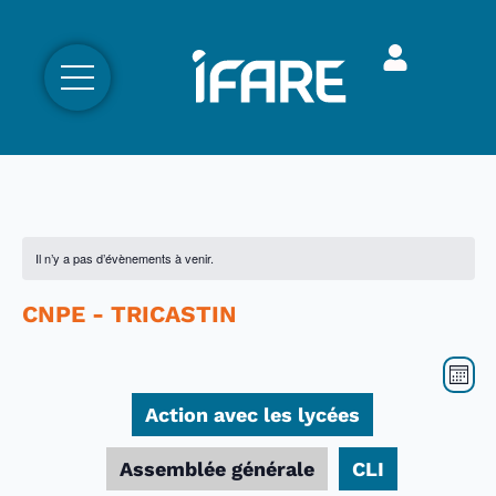
Il n’y a pas d’évènements à venir.
CNPE - TRICASTIN
Nav
Nav
Mois
par
de
Action avec les lycées
con
vue
Év
Assemblée générale
CLI