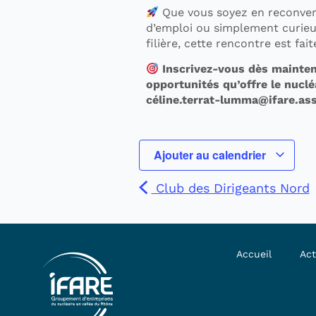
Que vous soyez en reconver
d’emploi ou simplement curieux
filière, cette rencontre est fai
Inscrivez-vous dès mainten
opportunités qu’offre le nuclé
céline.terrat-lumma@ifare.ass
Ajouter au calendrier
Club des Dirigeants Nord
Accueil
Act