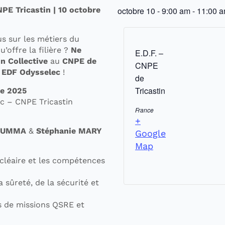
PE Tricastin | 10 octobre
octobre 10
-
9:00 am
-
11:00 
s sur les métiers du
’offre la filière ?
Ne
E.D.F. –
n Collective
au
CNPE de
CNPE
e EDF Odysselec
!
de
Tricastin
re 2025
c – CNPE Tricastin
France
+
 LUMMA
&
Stéphanie MARY
Google
Map
cléaire et les compétences
sûreté, de la sécurité et
 de missions QSRE et