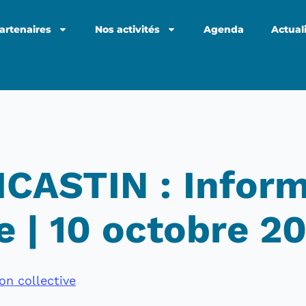
artenaires
Nos activités
Agenda
Actual
CASTIN : Inform
e | 10 octobre 2
on collective