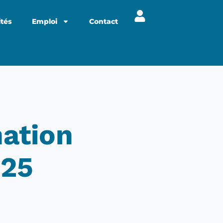
ités
Emploi
Contact
ation
025