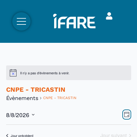
Il n’y a pas d’évènements à venir.
CNPE - TRICASTIN
Évènements
CNPE - TRICASTIN
Nav
Nav
8/8/2026
Jour
par
Sélectionnez
de
une
con
vue
date.
Jour suivant
Jour précédent