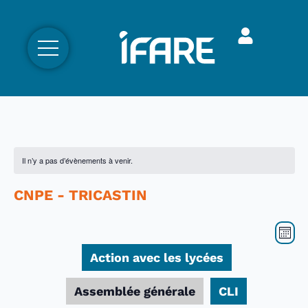
Il n’y a pas d’évènements à venir.
CNPE - TRICASTIN
Nav
Nav
Mois
par
de
Action avec les lycées
con
vue
Év
Assemblée générale
CLI