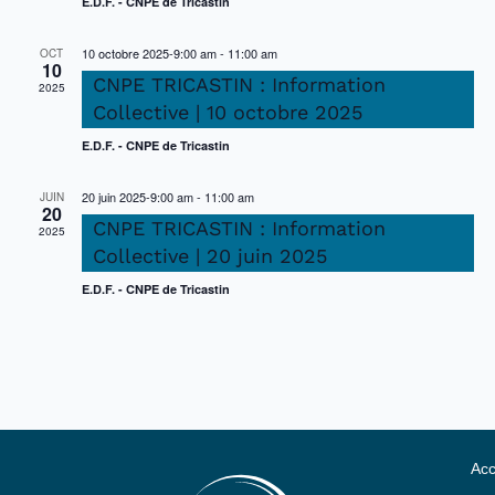
E.D.F. - CNPE de Tricastin
10 octobre 2025-9:00 am
-
11:00 am
OCT
10
CNPE TRICASTIN : Information
2025
Collective | 10 octobre 2025
E.D.F. - CNPE de Tricastin
20 juin 2025-9:00 am
-
11:00 am
JUIN
20
CNPE TRICASTIN : Information
2025
Collective | 20 juin 2025
E.D.F. - CNPE de Tricastin
Acc