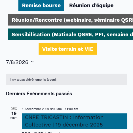
Remise bourse
Réunion d’équipe
Réunion/Rencontre (webinaire, séminaire QSR
Sensibilisation (Matinale QSRE, PFI, semaine 
Visite terrain et VIE
7/8/2026
Sélectionnez
une
date.
Il n’y a pas d’évènements à venir.
Derniers Évènements passés
19 décembre 2025-9:00 am
-
11:00 am
DÉC
19
CNPE TRICASTIN : Information
2025
Collective | 19 décembre 2025