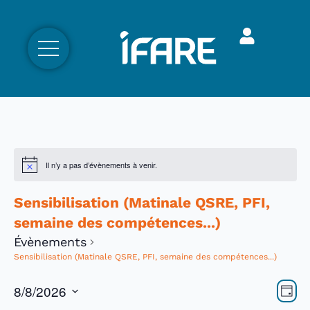
Il n’y a pas d’évènements à venir.
Sensibilisation (Matinale QSRE, PFI,
semaine des compétences...)
Évènements
Sensibilisation (Matinale QSRE, PFI, semaine des compétences...)
Nav
Nav
8/8/2026
Jour
par
Sélectionnez
de