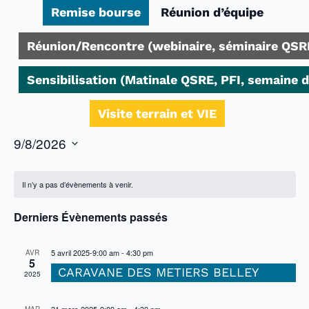
Remise bourse
Réunion d’équipe
Réunion/Rencontre (webinaire, séminaire QSR
Sensibilisation (Matinale QSRE, PFI, semaine 
Visite terrain et VIE
9/8/2026
Sélectionnez
une
date.
Il n’y a pas d’évènements à venir.
Derniers Évènements passés
5 avril 2025-9:00 am
-
4:30 pm
AVR
5
CARAVANE DES METIERS BELLEY
2025