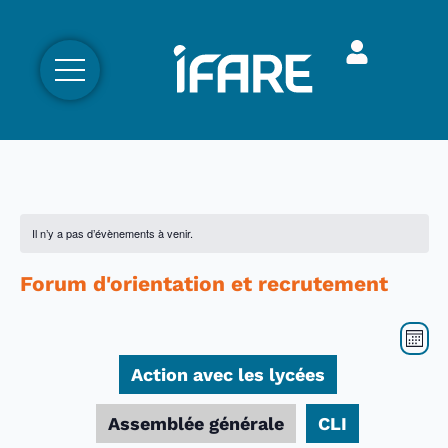
Il n’y a pas d’évènements à venir.
Forum d'orientation et recrutement
Nav
Nav
Mois
par
de
Action avec les lycées
con
vue
Év
Assemblée générale
CLI