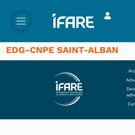
EDG-CNPE SAINT-ALBAN
Acc
Actua
Deve
adhé
Con