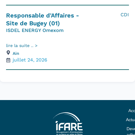
Responsable d'Affaires -
CDI
Site de Bugey (01)
ISDEL ENERGY Omexom
lire la suite .. >
Ain
juillet 24, 2026
Acc
Actua
Deve
adhé