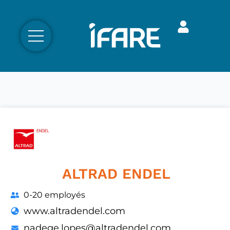
ALTRAD ENDEL
0-20 employés
www.altradendel.com
nadege.lopes@altradendel.com