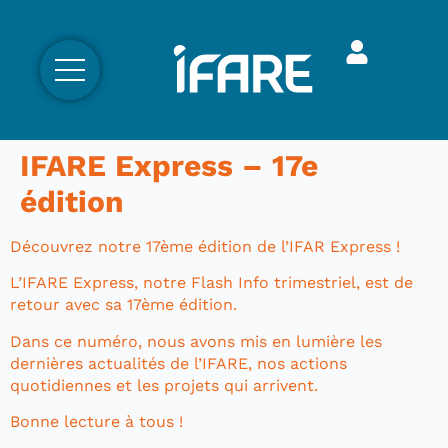
IFARE Express – 17e
édition
Découvrez notre 17ème édition de l’IFAR Express !
L’IFARE Express, notre Flash Info trimestriel, est de
retour avec sa 17ème édition.
Dans ce numéro, nous avons mis en lumière les
dernières actualités de l’IFARE, nos actions
quotidiennes et les projets qui arrivent.
Bonne lecture à tous !