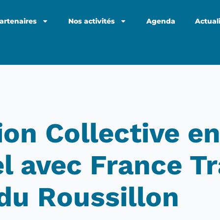
artenaires
Nos activités
Agenda
Actual
ion Collective e
l avec France Tr
 du Roussillon