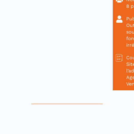
8 p
Pub
Out
sou
fon
irr
Cou
Sit
l’a
Age
Ven