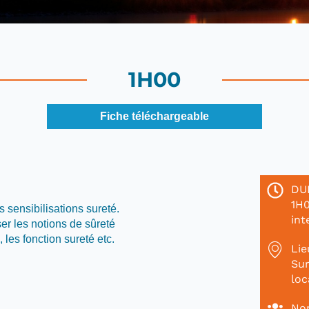
1H00
Fiche téléchargeable
DU
1H0
s sensibilisations sureté.
int
iser les notions de sûreté
les fonction sureté etc.
Lie
Sur
loc
Nom