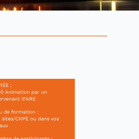
RÉE :
0 Animation par un
ervenant IFARE
u de formation :
 sites/CNPE ou dans vos
aux
bre de participants :