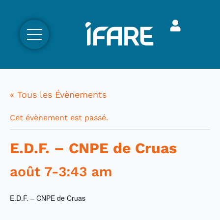
« Tous les Évènements
Cet évènement est passé.
E.D.F. – CNPE de Cruas
août 7-3:43 am
E.D.F. – CNPE de Cruas