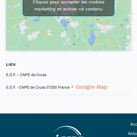
Cliquez pour accepter les cookies
marketing et activer ce contenu
LIEU
E.D.F. – CNPE de Cruas
+ Google Map
E.D.F. - CNPE de Cruas
07350
France
Acc
Actua