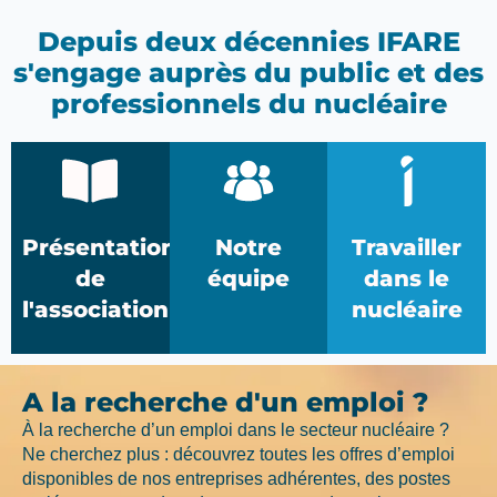
Depuis deux décennies IFARE
s'engage auprès du public et des
professionnels du nucléaire
Présentation
Notre
Travailler
de
équipe
dans le
l'association
nucléaire
A la recherche d'un emploi ?
À la recherche d’un emploi dans le secteur nucléaire ?
Ne cherchez plus : découvrez toutes les offres d’emploi
disponibles de nos entreprises adhérentes, des postes