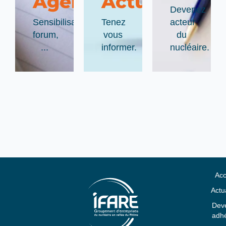
Agenda
Actualité
Devenez
Sensibilisations,
Tenez
acteur
forum,
vous
du
...
informer.
nucléaire.
Acc
Actua
Deve
adhé